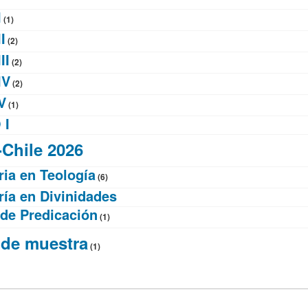
I
(1)
I
(2)
II
(2)
IV
(2)
V
(1)
 I
Chile 2026
ia en Teología
(6)
ría en Divinidades
 de Predicación
(1)
 de muestra
(1)